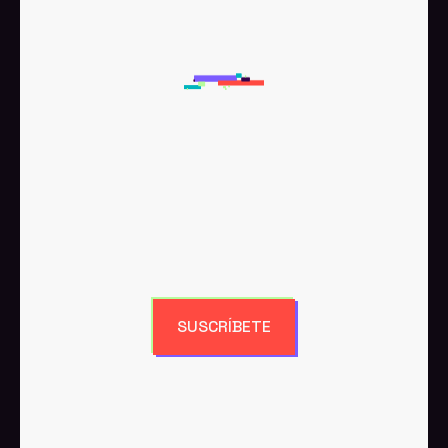
SUSCRÍBETE A NUESTRA
NEWSLETTER
Recibe los últimos artículos
directamente en tu bandeja de entrada.
SUSCRÍBETE