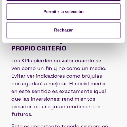
reformular de forma constante.
Permitir la selección
Si todo da igual, entonces nada
importa.
Rechazar
CUANDO LAS MÉTRICAS
MANDAN MÁS QUE NUESTRO
PROPIO CRITERIO
Los KPIs pierden su valor cuando se
ven como un fin y no como un medio.
Evitar ver indicadores como brújulas
nos ayudará a mejorar. El social media
en este sentido es exactamente igual
que las inversiones: rendimientos
pasados no aseguran rendimientos
futuros.
Esto es importante tenerlo siempre en