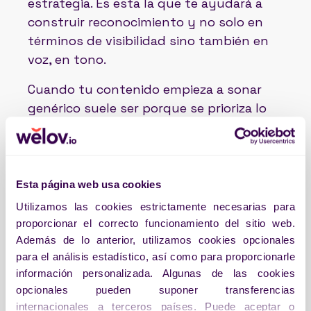
estrategia. Es esta la que te ayudará a
construir reconocimiento y no solo en
términos de visibilidad sino también en
voz, en tono.
Cuando tu contenido empieza a sonar
genérico suele ser porque se prioriza lo
qué funciona sobre el quién eres y eso,
antes o después acaba provocando
una desconexión con tu audiencia.
Esta página web usa cookies
PUBLICAR MÁS, SENTIR
Utilizamos las cookies estrictamente necesarias para
MENOS
proporcionar el correcto funcionamiento del sitio web.
Además de lo anterior, utilizamos cookies opcionales
Y lo digo en primera persona al haber
para el análisis estadístico, así como para proporcionarle
sido también víctima de ello; publicas
información personalizada. Algunas de las cookies
mucho, estás presente pero cada
opcionales pueden suponer transferencias
publicación tiene menor valor que la
internacionales a terceros países. Puede aceptar o