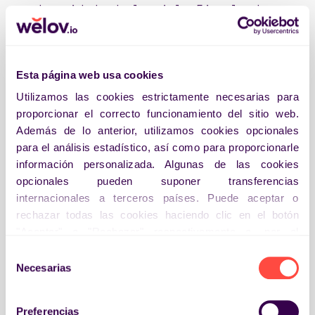
de cuidado de la piel. Ejemplo de
target para Eucerin (izquierda) y
Bioderma (derecha).
Esta página web usa cookies
FORTALEZAS QUE QUIEREN
COMUNICAR
Utilizamos las cookies estrictamente necesarias para
proporcionar el correcto funcionamiento del sitio web.
Además de lo anterior, utilizamos cookies opcionales
para el análisis estadístico, así como para proporcionarle
información personalizada. Algunas de las cookies
opcionales pueden suponer transferencias
internacionales a terceros países. Puede aceptar o
rechazar todas las cookies haciendo clic en el botón
"Aceptar" o "Rechazar" respectivamente o, por el
contrario, configurarlas según sus preferencias haciendo
Selección
clic en el botón "Preferencias". Para más información
Necesarias
de
Ejemplo de resultado al usar un
puede visitar nuestra
Política de Cookies.
consentimiento
prompt personalizado para analizar
el top 3 fortalezas comunicadas
Preferencias