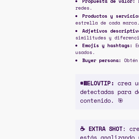
Propuesta de valor:
D
redes.
Productos y servicio
estrella de cada marca
Adjetivos descriptiv
similitudes y diferenc
Emojis y hashtags:
En
usados.
Buyer persona:
Obtén 
#WELOVTIP:
crea un
detectadas para d
contenido. 🎯
☕️ EXTRA SHOT
: cr
estás analizando 