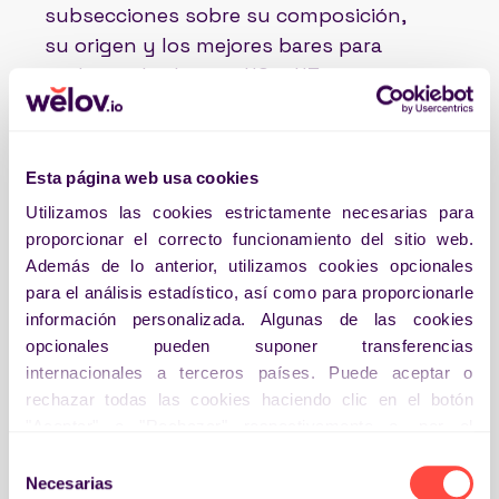
subsecciones sobre su composición,
su origen y los mejores bares para
poder probarlo, con H2 y H3, negritas y
un lenguaje coloquial”.
Asimismo, conviene explicar la función
Esta página web usa cookies
de la respuesta, es decir,
para qué se
va a utilizar
. En el caso de arriba, se
Utilizamos las cookies estrictamente necesarias para
proporcionar el correcto funcionamiento del sitio web.
podría incluir una coletilla para explicar
Además de lo anterior, utilizamos cookies opcionales
que se publicará en un blog de viajes
para el análisis estadístico, así como para proporcionarle
gastronómicos.
información personalizada. Algunas de las cookies
opcionales pueden suponer transferencias
El resultado de la orden y el objetivo
internacionales a terceros países. Puede aceptar o
sería el siguiente:
rechazar todas las cookies haciendo clic en el botón
Redacta un artículo de 500 palabras
"Aceptar" o "Rechazar" respectivamente o, por el
contrario, configurarlas según sus preferencias haciendo
sobre el pintxo vasco ‘gilda’, con
Selección
clic en el botón "Preferencias". Para más información
Necesarias
subsecciones sobre su composición, su
de