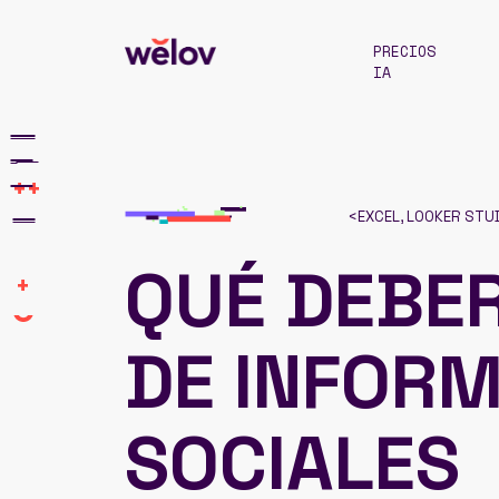
PRECIOS
IA
++
<
EXCEL, LOOKER STU
QUÉ DEBER
+
DE INFOR
SOCIALES